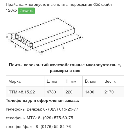
Прайс на многопустотные плиты перекрытия doc файл -
120кб
Скачать
Плиты перекрытий железобетонные многопустотные,
размеры и вес
Марка
L, мм
H, мм
B, мм
Вес, кг
ПТМ 48.15.22
4780
220
1490
2170
Телефоны для оформления заказа:
телефоны Велком: 8- (029) 615-25-77
телефоны МТС: 8- (029) 575-60-75
телефон/факс: 8- (0176) 55-84-76